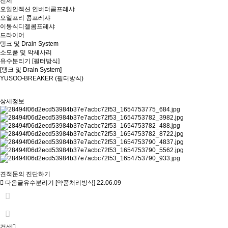
전체
오일인젝션 인버터콤프레샤
오일프리 콤프레샤
이동식디젤콤프레샤
드라이어
탱크 및 Drain System
소모품 및 악세사리
유수분리기 [필터방식]
[
탱크 및 Drain System
]
YUSOO-BREAKER (필터방식)
상세정보
견적문의
진단하기
다음글
유수분리기 [약품처리방식]
22.06.09
검색